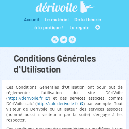
Accueil
Le matériel
De la théorie...
... à la pratique !
La régate
Conditions Générales
d'Utilisation
Ces Conditions Générales d'Utilisation ont pour but de
réglementer l'utilisation du site DériVoile
(
https://derivoile.fr
) et des services associés, comme
DériVoile calc' (
http://calc.derivoile.fr
) par exemple. Tout
visiteur de DériVoile ou utilisateur des services associés
(nommé aussi « visiteur » par la suite) s'engage à les
respecter.
Ces conditions peuvent être complétées ou modifiées à tout